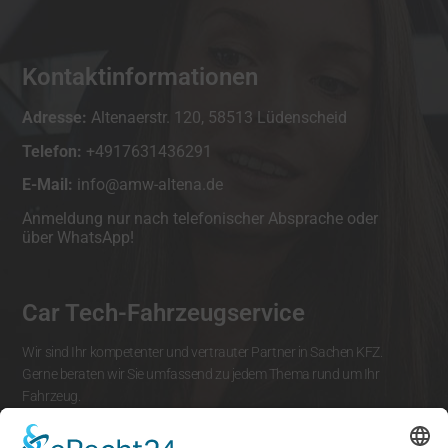
Kontaktinformationen
Adresse:
Altenaerstr. 120, 58513 Lüdenscheid
Telefon:
+4917631436291
E-Mail:
info@amw-altena.de
Anmeldung nur nach telefonischer Absprache oder
über WhatsApp!
Car Tech-Fahrzeugservice
Wir sind Ihr kompetenter und vertrauter Partner in Sachen KFZ.
Gerne beraten wir Sie umfassend zu jedem Thema rund um Ihr
Fahrzeug.
Bei uns sind Sie gut aufgehoben und erhalten immer eine zu 100%